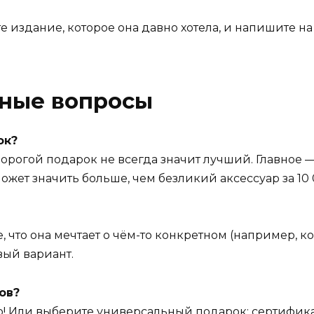
 издание, которое она давно хотела, и напишите на 
рные вопросы
ок?
 дорогой подарок не всегда значит лучший. Главное
ожет значить больше, чем безликий аксессуар за 10 
е, что она мечтает о чём-то конкретном (например, к
вый вариант.
сов?
ёр! Или выберите универсальный подарок: сертифик