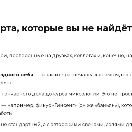
арта, которые вы не найдё
и, проверенные на друзьях, коллегах и, конечно, н
ёздного неба
— закажите распечатку, как выглядело
льно!
 гончарного дела до курса миксологии. Это не прост
й
— например, фикус «Гинсенг» (он же «баньян»), ко
аботы.
 не стандартный, а с авторскими свечами, солями д