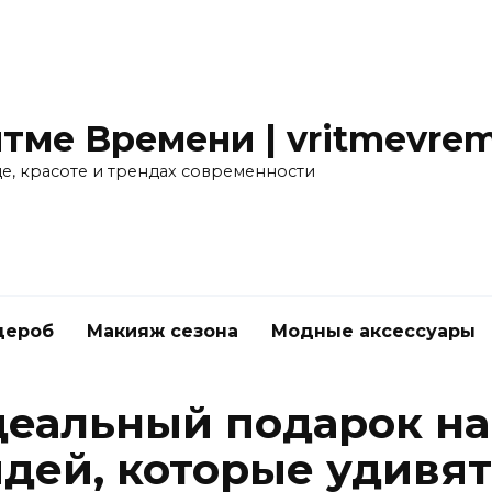
тме Времени | vritmevrem
де, красоте и трендах современности
дероб
Макияж сезона
Модные аксессуары
еальный подарок на 
дей, которые удивя