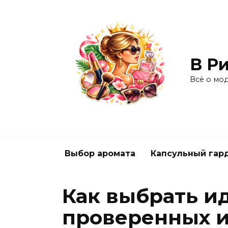
Перейти
к
содержанию
В Ри
Всё о мо
Выбор аромата
Капсульный гар
Как выбрать ид
проверенных и