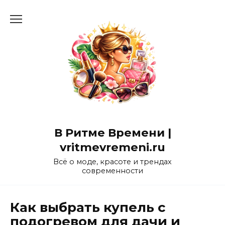
Перейти
к
содержанию
В Ритме Времени |
vritmevremeni.ru
Всё о моде, красоте и трендах
современности
Как выбрать купель с
подогревом для дачи и