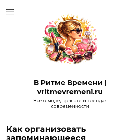
Перейти
к
содержанию
В Ритме Времени |
vritmevremeni.ru
Всё о моде, красоте и трендах
современности
Как организовать
запоминающееся