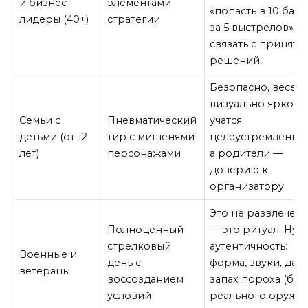
и бизнес-
элементами
«попасть в 10 бал
лидеры (40+)
стратегии
за 5 выстрелов» —
связать с приняти
решений.
Безопасно, весело
визуально ярко. Д
Семьи с
Пневматический
учатся
детьми (от 12
тир с мишенями-
целеустремлённос
лет)
персонажами
а родители —
доверию к
организатору.
Это не развлечен
Полноценный
— это ритуал. Нуж
стрелковый
аутентичность:
Военные и
день с
форма, звуки, даж
ветераны
воссозданием
запах пороха (без
условий
реального оружия