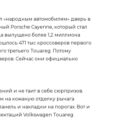
ыл «народным автомобилям» дверь в
ый Porsche Cayenne, который стал
а выпущено более 1,2 миллиона
ошлось 471 тыс кроссоверов первого
о третьего Touareg. Потому
оверов. Сейчас они официально
ий и не таит в себе сюрпризов.
ем на кожаную отделку рычага
ель и накладки на порогах. Вот и
лектаций Volkswagen Touareg.