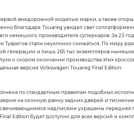
л первой внедорожной моделью марки, а также откр
енно благодаря Touareg увидел свет соплатформенн
го немецкого производителя суперкаров. За 23 год
 Туарегов стали неуклонно снижаться. По миру раз
ой генерации и лишь 265 тыс экземпляров нынешнег
слухи о скором окончании производства этих кросс
ьная версия Volkswagen Touareg Final Edition.
олнена по стандартным правилам подобных исполнен
лазером на оконную рамку задних дверей и тиснени
свечивающимися надписями украшены передняя пан
inal Edition будет доступно для всех версий и комп