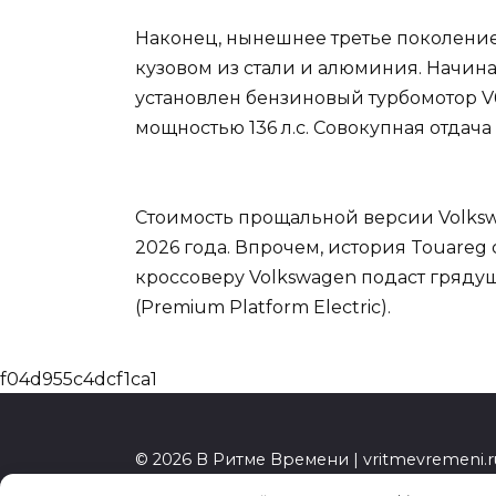
Наконец, нынешнее третье поколение
кузовом из стали и алюминия. Начина
установлен бензиновый турбомотор V6 
мощностью 136 л.с. Совокупная отдача 
Стоимость прощальной версии Volkswag
2026 года. Впрочем, история Touareg
кроссоверу Volkswagen подаст гряду
(Premium Platform Electric).
f04d955c4dcf1ca1
© 2026 В Ритме Времени | vritmevremeni.r