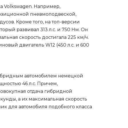
а Volkswagen. Например,
позиционной пневмоподвеской,
усов. Кроме того, на топ-версии
орый развивал 313 л.с. и 750 Нм. Он
мальная скорость достигала 225 км/ч.
новый двигатель W12 (450 л.с. и 600
 гибридным автомобилем немецкой
щностью 46 л.с. Причем,
 Совокупная отдача гибридной
секунды, а их максимальная скорость
лик для автомобиля подобного класса