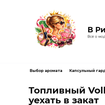
Перейти
к
содержанию
В Ри
Всё о мо
Выбор аромата
Капсульный гар
Топливный Vol
уехать в закат