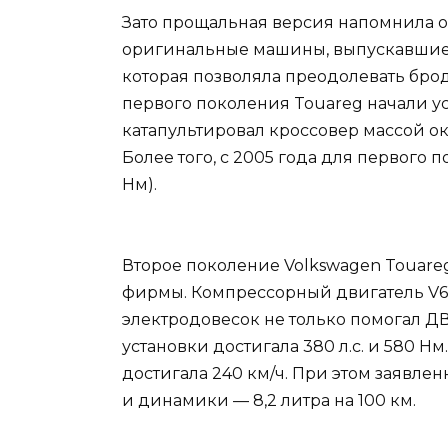
Зато прощальная версия напомнила о
оригинальные машины, выпускавшиес
которая позволяла преодолевать брод
первого поколения Touareg начали уст
катапультировал кроссовер массой око
Более того, с 2005 года для первого 
Нм).
Второе поколение Volkswagen Touare
фирмы. Компрессорный двигатель V6 3.
электродовесок не только помогал ДВ
установки достигала 380 л.с. и 580 Н
достигала 240 км/ч. При этом заявл
и динамики — 8,2 литра на 100 км.