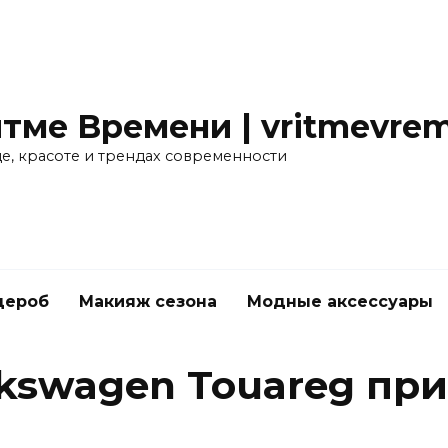
тме Времени | vritmevrem
де, красоте и трендах современности
дероб
Макияж сезона
Модные аксессуары
kswagen Touareg при