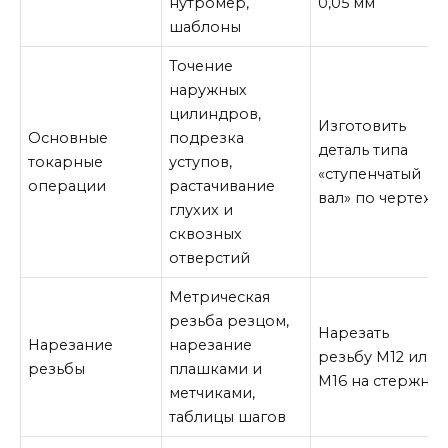
нутромер,
0,05 мм
шаблоны
Точение
наружных
цилиндров,
Изготовить
Основные
подрезка
деталь типа
токарные
уступов,
«ступенчатый
операции
растачивание
вал» по чертежу
глухих и
сквозных
отверстий
Метрическая
резьба резцом,
Нарезать
Нарезание
нарезание
резьбу М12 или
резьбы
плашками и
М16 на стержне
метчиками,
таблицы шагов