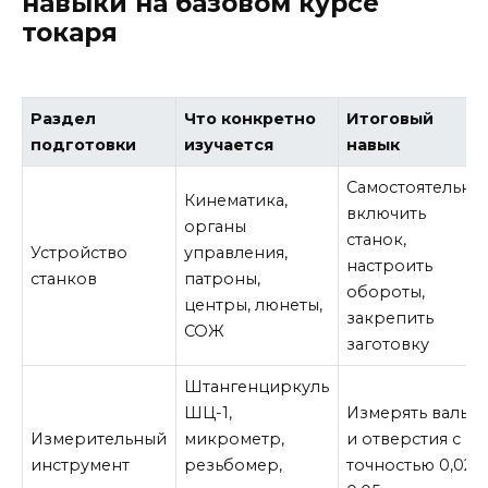
навыки на базовом курсе
токаря
Раздел
Что конкретно
Итоговый
подготовки
изучается
навык
Самостоятельно
Кинематика,
включить
органы
станок,
Устройство
управления,
настроить
станков
патроны,
обороты,
центры, люнеты,
закрепить
СОЖ
заготовку
Штангенциркуль
ШЦ-1,
Измерять валы
Измерительный
микрометр,
и отверстия с
инструмент
резьбомер,
точностью 0,02–