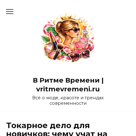
Перейти
к
содержанию
В Ритме Времени |
vritmevremeni.ru
Всё о моде, красоте и трендах
современности
Токарное дело для
новичков: чему учат на