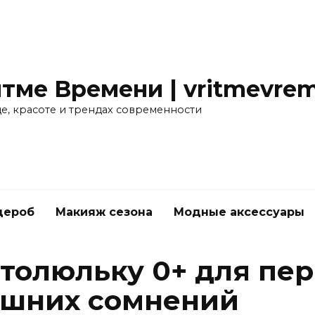
тме Времени | vritmevrem
де, красоте и трендах современности
дероб
Макияж сезона
Модные аксессуары
втолюльку 0+ для пе
ишних сомнений