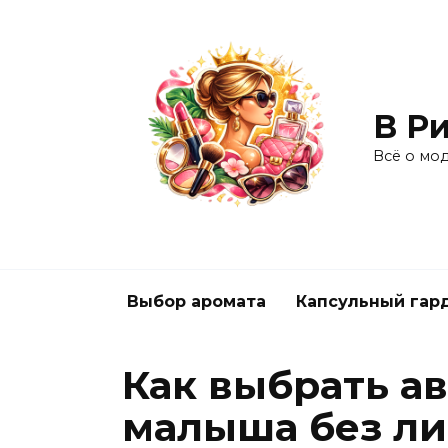
Перейти
к
содержанию
В Ри
Всё о мо
Выбор аромата
Капсульный гар
Как выбрать а
малыша без л