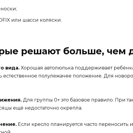
еноски;
OFIX или шасси коляски.
орые решают больше, чем 
о вида.
Хорошая автолюлька поддерживает ребёнка 
ть естественное полулежачее положение. Для ново
вижения.
Для группы 0+ это базовое правило. При т
сяцы ещё недостаточно окрепла.
чение.
Если кресло планируется часто переносить и
тной.