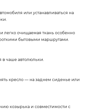
томобиля или устанавливаться на
ки.
и легко очищаемая ткань особенно
короткими бытовыми маршрутами.
я в чаше автолюльки.
тоять кресло — на заднем сиденье или
ичию козырька и совместимости с