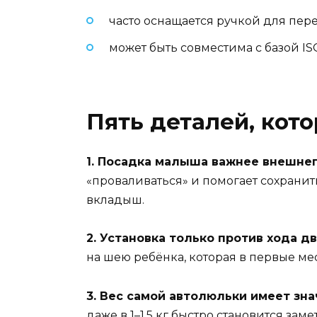
часто оснащается ручкой для пер
может быть совместима с базой IS
Пять деталей, кот
1. Посадка малыша важнее внешнег
«проваливаться» и помогает сохрани
вкладыш.
2. Установка только против хода д
на шею ребёнка, которая в первые ме
3. Вес самой автолюльки имеет зна
даже в 1–1,5 кг быстро становится заме