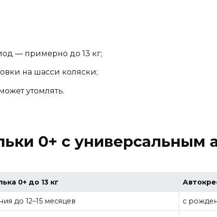
од — примерно до 13 кг;
овки на шасси коляски;
может утомлять.
ьки 0+ с универсальным а
ька 0+ до 13 кг
Автокрес
ия до 12–15 месяцев
с рожден