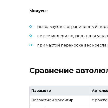
Минусы:
используются ограниченный пери
не все модели подходят для устан
при частой переноске вес кресла 
Сравнение автолюл
Параметр
Автолюл
Возрастной ориентир
с рожден