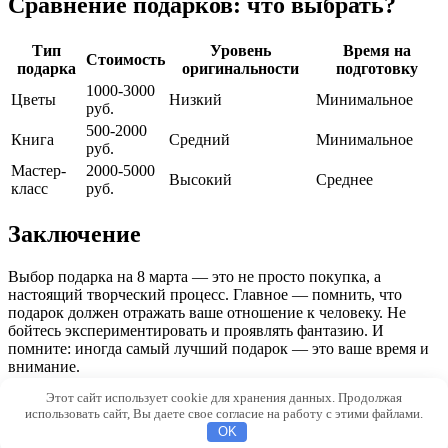
Сравнение подарков: что выбрать?
Тип
Уровень
Время на
Стоимость
подарка
оригинальности
подготовку
1000-3000
Цветы
Низкий
Минимальное
руб.
500-2000
Книга
Средний
Минимальное
руб.
Мастер-
2000-5000
Высокий
Среднее
класс
руб.
Заключение
Выбор подарка на 8 марта — это не просто покупка, а
настоящий творческий процесс. Главное — помнить, что
подарок должен отражать ваше отношение к человеку. Не
бойтесь экспериментировать и проявлять фантазию. И
помните: иногда самый лучший подарок — это ваше время и
внимание.
Этот сайт использует cookie для хранения данных. Продолжая
© 2026 В Ритме Времени | vritmevremeni.ru
использовать сайт, Вы даете свое согласие на работу с этими файлами.
OK
f04d955c4dcf1ca1