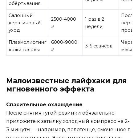
обёртывания
Салонный
После
2500-4000
1 раз в 2
кератиновый
перво
₽
недели
уход
проце
Плазмолифтинг
6000-9000
Через 
3-5 сеансов
кожи головы
₽
месяц
Малоизвестные лайфхаки для
мгновенного эффекта
Спасительное охлаждение
После снятия тугой резинки обязательно
приложите к затылку холодный компресс на 2-
3 минуты — например, полотенце, смоченное в
отваре ромашки. Это снимет отёк, уменьшит