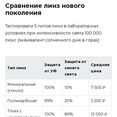
Сравнение линз нового
поколения
Тестировали 5 типов линз в лабораторных
условиях при интенсивности света 100 000
люкс (эквивалент солнечного дня в горах):
Защита от
Защита
Средняя
Тип линз
синего
от УФ
цена
света
Минеральные
100%
10%
7 500 ₽
(стекло)
Поликарбонат
99%
20%
5 200 ₽
Trivex с
100%
89%
12 000 ₽