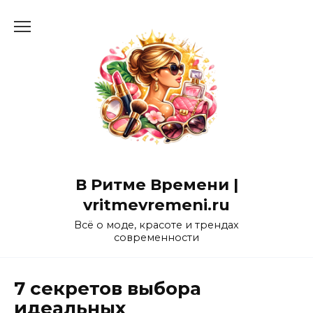
Перейти
к
содержанию
В Ритме Времени |
vritmevremeni.ru
Всё о моде, красоте и трендах
современности
7 секретов выбора
идеальных