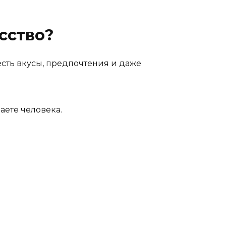
сство?
честь вкусы, предпочтения и даже
аете человека.