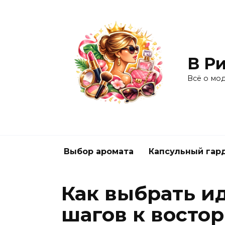
Перейти
к
содержанию
В Ри
Всё о мо
Выбор аромата
Капсульный гар
Как выбрать ид
шагов к восто