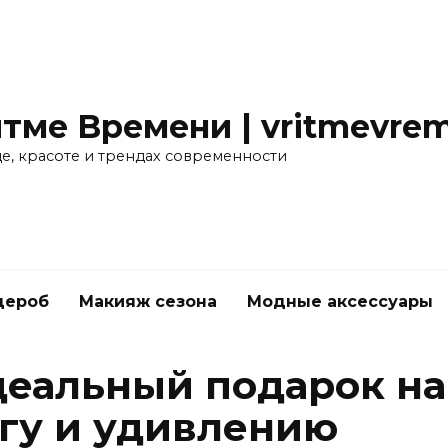
тме Времени | vritmevrem
де, красоте и трендах современности
дероб
Макияж сезона
Модные аксессуары
еальный подарок на 
ргу и удивлению