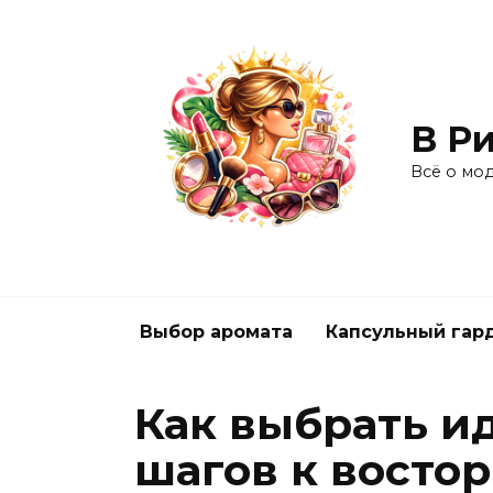
Перейти
к
содержанию
В Ри
Всё о мо
Выбор аромата
Капсульный гар
Как выбрать ид
шагов к востор