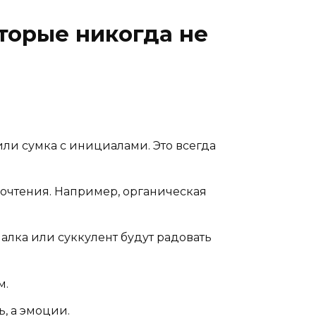
оторые никогда не
или сумка с инициалами. Это всегда
очтения. Например, органическая
алка или суккулент будут радовать
м.
, а эмоции.