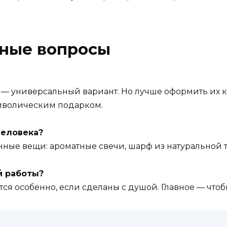
рные вопросы
 — универсальный вариант. Но лучше оформить их к
мволическим подарком.
человека?
нные вещи: ароматные свечи, шарф из натуральной 
й работы?
я особенно, если сделаны с душой. Главное — чтобы