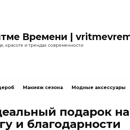
тме Времени | vritmevrem
де, красоте и трендах современности
дероб
Макияж сезона
Модные аксессуары
еальный подарок на 
гу и благодарности