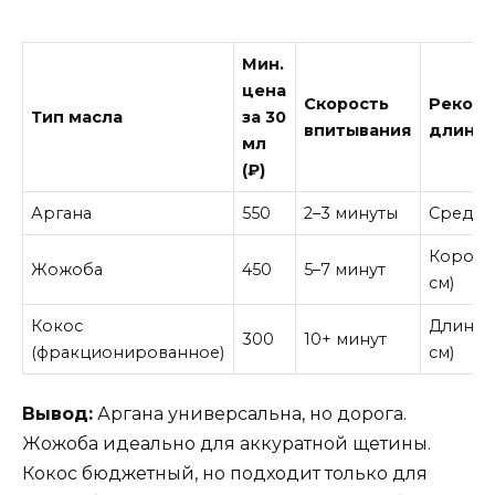
Мин.
цена
Скорость
Реком
Тип масла
за 30
впитывания
длина 
мл
(₽)
Аргана
550
2–3 минуты
Средняя
Коротка
Жожоба
450
5–7 минут
см)
Кокос
Длинная
300
10+ минут
(фракционированное)
см)
Вывод:
Аргана универсальна, но дорога.
Жожоба идеально для аккуратной щетины.
Кокос бюджетный, но подходит только для